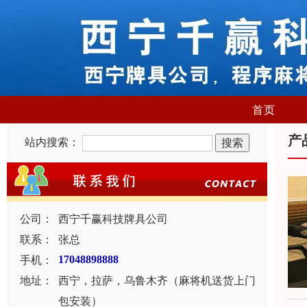
首页
产
站内搜索：
公司：
西宁千赢科技牌具公司
联系：
张总
手机：
17048898888
地址：
西宁，拉萨，乌鲁木齐（麻将机送货上门
包安装）